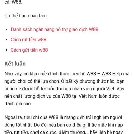
cái W88.
Có thể bạn quan tâm:
Danh sách ngân hàng hỗ trợ giao dịch W88
Cách rút tiền w88
Cách gửi tiền w88
Kết luận
Như vậy, có khá nhiều hình thức Liên hệ W88 – W88 Help mà
người chơi có thể lựa chọn. Ở bất kỳ phương thức nào, bạn
cũng sẽ được hỗ trợ bởi đội ngũ nhân viên người Việt. Vậy
nên chất lượng dịch vụ của W88 tại Việt Nam luôn được
đánh giá cao.
Ngoài ra, tiêu chí của W88 là mang đến trải nghiệm người
dùng tốt nhất. Do đó, nếu bạn có điều gì thắc mắc khi nạp
tiền, rút tiền, chơi cá cược, điểm thưởng,… hãy liên hệ ngay