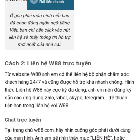
Ở góc phải màn hình nếu bạn
đã chọn đúng ngôn ngữ tiếng
Việt, bạn chỉ cần click vào nút
liên hệ sẽ thấy thông tin hỗ trợ
mới nhất của nhà cái.
Cách 2: Liên hệ W88 trực tuyến
Từ website W88 anh em có thể liên hệ bộ phận chăm sóc
khách hàng 24/7 và cũng được hỗ trợ khá nhanh chóng. Hình
thức Liên hệ W88 này cực kỳ đa dạng, anh em nên đăng ký
sẵn các ứng dụng zalo, viber, skype, telegram… để thuận
tiện hơn trong liên hệ với W88.
Chat trực tuyến
Tại trang chủ w88.com, hãy nhìn xuống góc phải dưới cùng
của màn hình. Anh em sẽ nhìn thấy mục “LIÊN HỆ”, hoặc