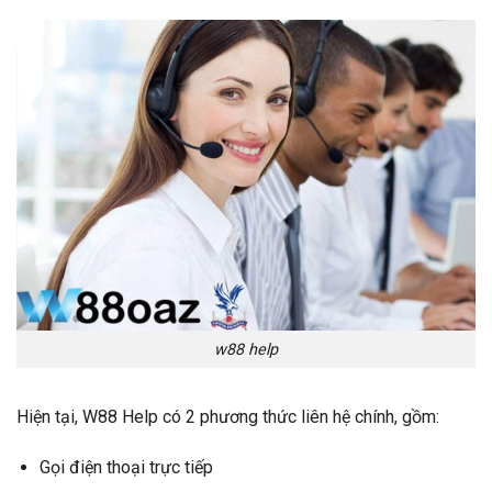
w88 help
Hiện tại, W88 Help có 2 phương thức liên hệ chính, gồm:
Gọi điện thoại trực tiếp