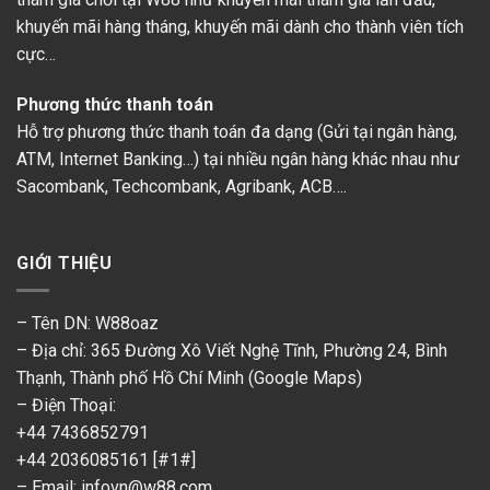
khuyến mãi hàng tháng, khuyến mãi dành cho thành viên tích
cực…
Phương thức thanh toán
Hỗ trợ phương thức thanh toán đa dạng (Gửi tại ngân hàng,
ATM, Internet Banking…) tại nhiều ngân hàng khác nhau như
Sacombank, Techcombank, Agribank, ACB….
GIỚI THIỆU
– Tên DN: W88oaz
– Địa chỉ: 365 Đường Xô Viết Nghệ Tĩnh, Phường 24, Bình
Thạnh, Thành phố Hồ Chí Minh (Google Maps)
– Điện Thoại:
+44 7436852791
+44 2036085161 [#1#]
– Email:
infovn@w88.com