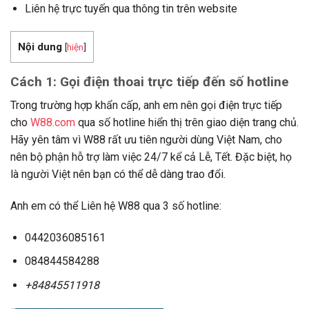
Liên hệ trực tuyến qua thông tin trên website
Nội dung
[
hiện
]
Cách 1: Gọi điện thoai trực tiếp đến số hotline
Trong trường hợp khẩn cấp, anh em nên gọi điện trực tiếp
cho
W88.com
qua số hotline hiển thị trên giao diện trang chủ.
Hãy yên tâm vì W88 rất ưu tiên người dùng Việt Nam, cho
nên bộ phận hỗ trợ làm việc 24/7 kể cả Lễ, Tết. Đặc biệt, họ
là người Việt nên bạn có thể dễ dàng trao đổi.
Anh em có thể Liên hệ W88 qua 3 số hotline:
0442036085161
084844584288
+84845511918