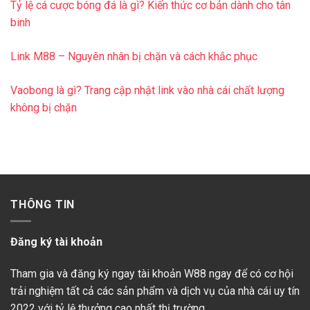
Tỷ lệ cá cược bóng đá là gì? Kiến thức cơ bản dành cho tân
binh
Link M88 – Nguyên nhân bị chặn và cách khắc phục
Vaobong là gì? Trang cập nhật link vào nhà cái chất lượng
không bị chặn
THÔNG TIN
Đăng ký tài khoản
Tham gia và đăng ký ngay tài khoản W88 ngay để có cơ hội
trải nghiệm tất cả các sản phẩm và dịch vụ của nhà cái uy tín
2022 với tỷ lệ thưởng cao nhất thị trường.