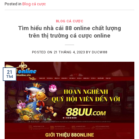
Posted in
Blog cá cược
BLOG CÁ CƯỢC
Tìm hiểu nhà cái 88 online chất lượng
trên thị trường cá cược online
POSTED ON
21 THÁNG 4, 2023
BY
DUCW88
21
Th4