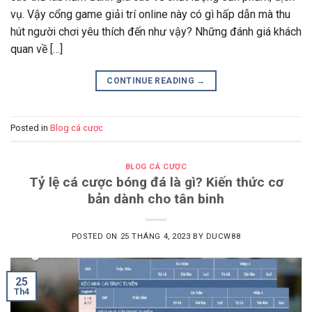
vụ. Vậy cổng game giải trí online này có gì hấp dẫn mà thu
hút người chơi yêu thích đến như vậy? Những đánh giá khách
quan về […]
CONTINUE READING
→
Posted in
Blog cá cược
BLOG CÁ CƯỢC
Tỷ lệ cá cược bóng đá là gì? Kiến thức cơ
bản dành cho tân binh
POSTED ON
25 THÁNG 4, 2023
BY
DUCW88
25
Th4