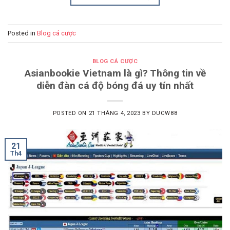
Posted in
Blog cá cược
BLOG CÁ CƯỢC
Asianbookie Vietnam là gì? Thông tin về
diễn đàn cá độ bóng đá uy tín nhất
POSTED ON
21 THÁNG 4, 2023
BY
DUCW88
21
Th4