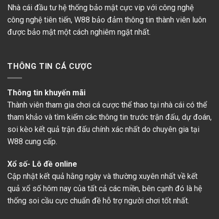
Nhà cái đầu tư hệ thống bảo mật cực vip với công nghệ
công nghệ tiên tiến, W88 bảo đảm thông tin thành viên luôn
được bảo mật một cách nghiêm ngặt nhất.
THÔNG TIN CÁ CƯỢC
Thông tin khuyến mãi
Thành viên tham gia chơi cá cược thể thao tại nhà cái có thể
tham khảo và tìm kiếm các thông tin trước trận đấu, dự đoán,
soi kèo kết quả trận đấu chính xác nhất do chuyên gia tại
W88 cung cấp.
Xổ số- Lô đề online
Cập nhật kết quả hằng ngày và thường xuyên nhất về kết
quả xổ số hôm nay của tất cả các miền, bên cạnh đó là hệ
thống soi cầu cực chuẩn đề hỗ trợ người chơi tốt nhất.