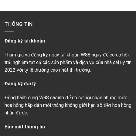
THÔNG TIN
Đăng ký tài khoản
Tham gia và đăng ký ngay tài khoản W88 ngay để có cơ hội
trải nghiệm tất cả các sản phẩm và dịch vụ của nhà cái uy tín
2022 với tỷ lệ thưởng cao nhất thị trường.
Đăng ký đại lý
Đồng hành cùng W88 casino để có cơ hội nhận những mức
hoa hồng hấp dẫn mỗi tháng không giới hạn số tiền hoa hồng
nhận được.
Bảo mật thông tin