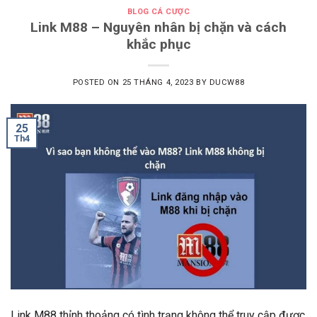
BLOG CÁ CƯỢC
Link M88 – Nguyên nhân bị chặn và cách
khắc phục
POSTED ON
25 THÁNG 4, 2023
BY
DUCW88
25
Th4
Link M88 thỉnh thoảng có tình trạng không thể truy cập được