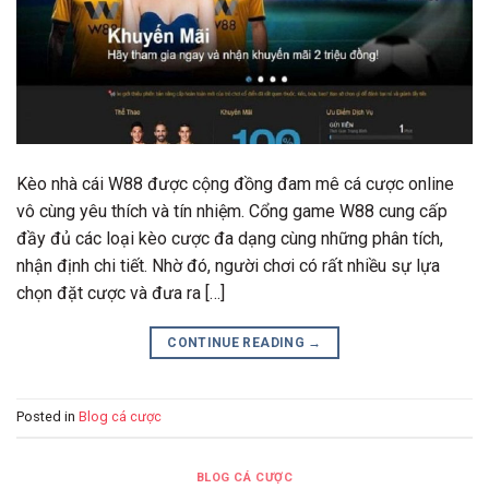
Kèo nhà cái W88 được cộng đồng đam mê cá cược online
vô cùng yêu thích và tín nhiệm. Cổng game W88 cung cấp
đầy đủ các loại kèo cược đa dạng cùng những phân tích,
nhận định chi tiết. Nhờ đó, người chơi có rất nhiều sự lựa
chọn đặt cược và đưa ra […]
CONTINUE READING
→
Posted in
Blog cá cược
BLOG CÁ CƯỢC