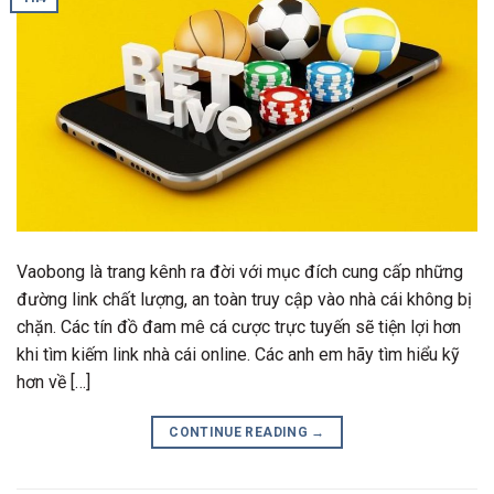
Vaobong là trang kênh ra đời với mục đích cung cấp những
đường link chất lượng, an toàn truy cập vào nhà cái không bị
chặn. Các tín đồ đam mê cá cược trực tuyến sẽ tiện lợi hơn
khi tìm kiếm link nhà cái online. Các anh em hãy tìm hiểu kỹ
hơn về […]
CONTINUE READING
→