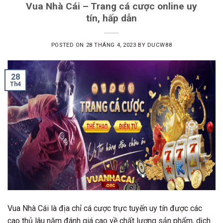
Vua Nhà Cái – Trang cá cược online uy
tín, hấp dẫn
POSTED ON
28 THÁNG 4, 2023
BY
DUCW88
28
Th4
Vua Nhà Cái là địa chỉ cá cược trực tuyến uy tín được các
cao thủ lâu năm đánh giá cao về chất lượng sản phẩm, dịch