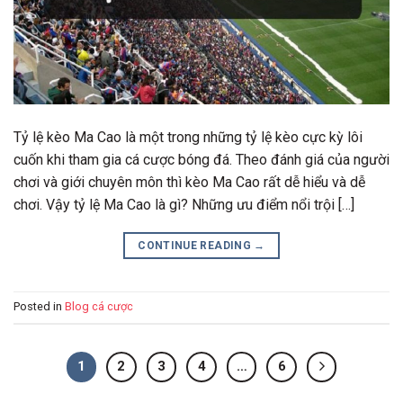
Tỷ lệ kèo Ma Cao là một trong những tỷ lệ kèo cực kỳ lôi
cuốn khi tham gia cá cược bóng đá. Theo đánh giá của người
chơi và giới chuyên môn thì kèo Ma Cao rất dễ hiểu và dễ
chơi. Vậy tỷ lệ Ma Cao là gì? Những ưu điểm nổi trội […]
CONTINUE READING
→
Posted in
Blog cá cược
1
2
3
4
…
6