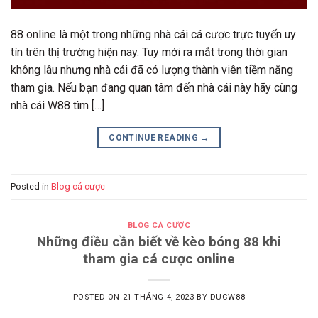
88 online là một trong những nhà cái cá cược trực tuyến uy
tín trên thị trường hiện nay. Tuy mới ra mắt trong thời gian
không lâu nhưng nhà cái đã có lượng thành viên tiềm năng
tham gia. Nếu bạn đang quan tâm đến nhà cái này hãy cùng
nhà cái W88 tìm […]
CONTINUE READING
→
Posted in
Blog cá cược
BLOG CÁ CƯỢC
Những điều cần biết về kèo bóng 88 khi
tham gia cá cược online
POSTED ON
21 THÁNG 4, 2023
BY
DUCW88