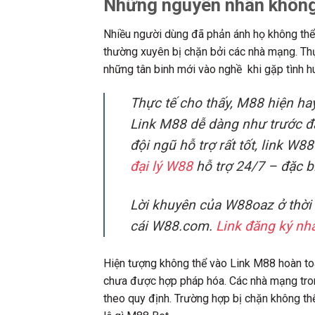
Những nguyên nhân không
Nhiều người dùng đã phản ánh họ không thể 
thường xuyên bị chặn bởi các nhà mạng. Thực
những tân binh mới vào nghề khi gặp tình hu
Thực tế cho thấy, M88 hiện hay
Link M88 dễ dàng như trước đâ
đội ngũ hỗ trợ rất tốt, link W
đại lý W88
hỗ trợ 24/7 – đặc biệ
Lời khuyên của W88oaz ở thời 
cái W88.com.
Link đăng ký nha
Hiện tượng không thể vào Link M88 hoàn toà
chưa được hợp pháp hóa. Các nhà mạng tron
theo quy định. Trường hợp bị chặn không thể