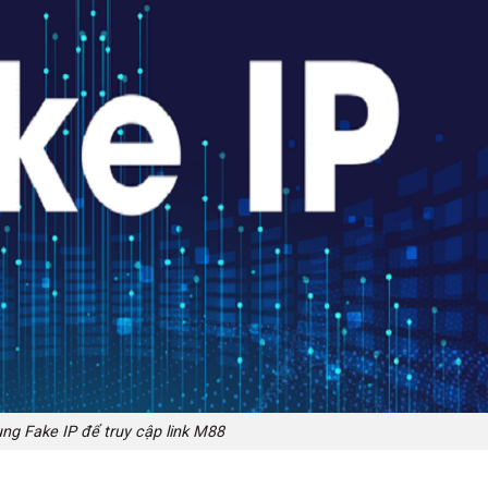
ng Fake IP để truy cập link M88