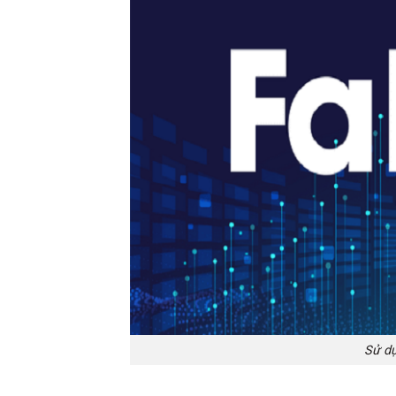
Sử dụ