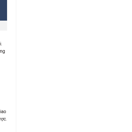
.
ông
iao
ược.