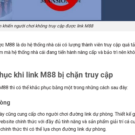
 khiến người chơi không truy cập được link M88
 M88 là do hệ thống nhà cái có lượng thành viên truy cập quá tải
m mà hệ thống nhà cái đang tiến hành nâng cấp và bảo trì nên kh
ục khi link M88 bị chặn truy cập
 M88 thì có thể khắc phục bằng một trong những cách sau đây:
hòng
này cũng cung cấp cho người chơi đường link dự phòng. Thiết kế g
bsite chính thức với đầy đủ tính năng và sản phẩm giải trí cá c
chính thức thì có thể lựa chọn đường link dự phòng.